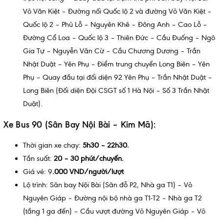
Võ Văn Kiệt – Đường nối Quốc lộ 2 và đường Võ Văn Kiệt –
Quốc lộ 2 – Phủ Lỗ – Nguyên Khê – Đông Anh – Cao Lỗ –
Đường Cổ Loa – Quốc lộ 3 – Thiên Đức – Cầu Đuống – Ngô
Gia Tự – Nguyễn Văn Cừ – Cầu Chương Dương – Trần
Nhật Duật – Yên Phụ – Điểm trung chuyển Long Biên – Yên
Phụ – Quay đầu tại đối diện 92 Yên Phụ – Trần Nhật Duật –
Long Biên (Đối diện Đội CSGT số 1 Hà Nội – Số 3 Trần Nhật
Duật).
Xe Bus 90 (Sân Bay Nội Bài – Kim Mã):
Thời gian xe chạy:
5h30 – 22h30.
Tần suất:
20 – 30 phút/chuyến.
Giá vé: 9
.000 VND/người/lượt
Lộ trình: Sân bay Nội Bài (Sân đỗ P2, Nhà ga T1) – Võ
Nguyên Giáp – Đường nội bộ nhà ga T1-T2 – Nhà ga T2
(tầng 1 ga đến) – Cầu vượt đường Võ Nguyên Giáp – Võ