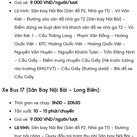
Giá vé:
9.000 VND/người/lượt
Lộ trình: Sân bay Nội Bài (Sân đỗ P2, Nhà ga T1) – Võ Văn
Kiệt – Đường vào sân đỗ nhà ga T2 (Sân bay Nội Bài) –
Điểm dừng xe buýt đón trả khách sân đỗ xe nhà ga T2 – Võ
Văn Kiệt – Cầu Thăng Long – Phạm Văn Đồng – Hoàng
Quốc Việt – ĐTC Hoàng Quốc Việt – Hoàng Quốc Việt –
Nguyễn Văn Huyên – Nguyễn Khánh Toàn – Trần Đăng Ninh
– Cầu Giấy – Điểm trung chuyển Cầu Giấy (Hè trước tường
rào trường ĐHGTVT) – Cầu Giấy (Đường dưới) – Bãi đỗ xe
Cầu Giấy.
Xe Bus 17 (Sân Bay Nội Bài – Long Biên):
Thời gian xe chạy:
5h00 – 20h30
Tần suất:
10 – 15 phút/chuyến
Giá vé:
9.000 VND/người/lượt
Lộ trình:
Sân bay Nội Bài (Sân đỗ P2, Nhà ga T1) – Đường
trục nội cảng – Quay đầu tại trạm thu phí Sân bay Nội Bài –