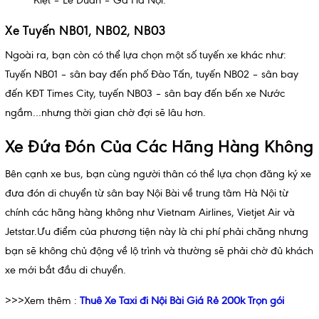
Kiệt – Lê Duẩn – Ga Hà Nội.
Xe Tuyến NB01, NB02, NB03
Ngoài ra, bạn còn có thể lựa chọn một số tuyến xe khác như:
Tuyến NB01 – sân bay đến phố Đào Tấn, tuyến NB02 – sân bay
đến KĐT Times City, tuyến NB03 – sân bay đến bến xe Nước
ngầm…nhưng thời gian chờ đợi sẽ lâu hơn.
Xe Đứa Đón Của Các Hãng Hàng Không
Bên cạnh xe bus, bạn cùng người thân có thể lựa chọn đăng ký xe
đưa đón di chuyển từ sân bay Nội Bài về trung tâm Hà Nội từ
chính các hãng hàng không như Vietnam Airlines, Vietjet Air và
Jetstar.Ưu điểm của phương tiện này là chi phí phải chăng nhưng
bạn sẽ không chủ động về lộ trình và thường sẽ phải chờ đủ khách
xe mới bắt đầu di chuyển.
>>>Xem thêm :
Thuê Xe Taxi đi Nội Bài Giá Rẻ 200k Trọn gói