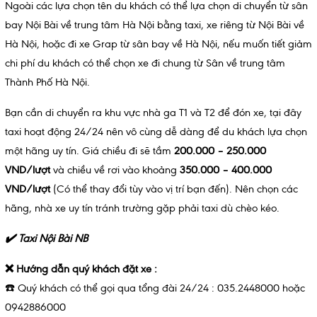
Ngoài các lựa chọn tên du khách có thể lựa chọn di chuyển từ sân
bay Nội Bài về trung tâm Hà Nội bằng taxi, xe riêng từ Nội Bài về
Hà Nội, hoặc đi xe Grap từ sân bay về Hà Nội, nếu muốn tiết giảm
chi phí du khách có thể chọn xe đi chung từ Sân về trung tâm
Thành Phố Hà Nội.
Bạn cần di chuyển ra khu vực nhà ga T1 và T2 để đón xe, tại đây
taxi hoạt động 24/24 nên vô cùng dễ dàng để du khách lựa chọn
một hãng uy tín. Giá chiều đi sẽ tầm
200.000 – 250.000
VND/lượt
và chiều về rơi vào khoảng
350.000 – 400.000
VND/lượt
(Có thể thay đổi tùy vào vị trí bạn đến). Nên chọn các
hãng, nhà xe uy tín tránh trường gặp phải taxi dù chèo kéo.
✔️ Taxi Nội Bài NB
❌
Hướng dẫn quý khách đặt xe :
☎️
Quý khách có thể gọi qua tổng đài 24/24 : 035.2448000 hoặc
0942886000