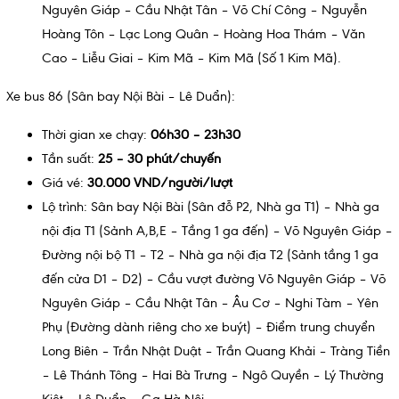
Nguyên Giáp – Cầu Nhật Tân – Võ Chí Công – Nguyễn
Hoàng Tôn – Lạc Long Quân – Hoàng Hoa Thám – Văn
Cao – Liễu Giai – Kim Mã – Kim Mã (Số 1 Kim Mã).
Xe bus 86 (Sân bay Nội Bài – Lê Duẩn):
Thời gian xe chạy:
06h30 – 23h30
Tần suất:
25 – 30 phút/chuyến
Giá vé:
30.000 VND/người/lượt
Lộ trình: Sân bay Nội Bài (Sân đỗ P2, Nhà ga T1) – Nhà ga
nội địa T1 (Sảnh A,B,E – Tầng 1 ga đến) – Võ Nguyên Giáp –
Đường nội bộ T1 – T2 – Nhà ga nội địa T2 (Sảnh tầng 1 ga
đến cửa D1 – D2) – Cầu vượt đường Võ Nguyên Giáp – Võ
Nguyên Giáp – Cầu Nhật Tân – Âu Cơ – Nghi Tàm – Yên
Phụ (Đường dành riêng cho xe buýt) – Điểm trung chuyển
Long Biên – Trần Nhật Duật – Trần Quang Khải – Tràng Tiền
– Lê Thánh Tông – Hai Bà Trưng – Ngô Quyền – Lý Thường