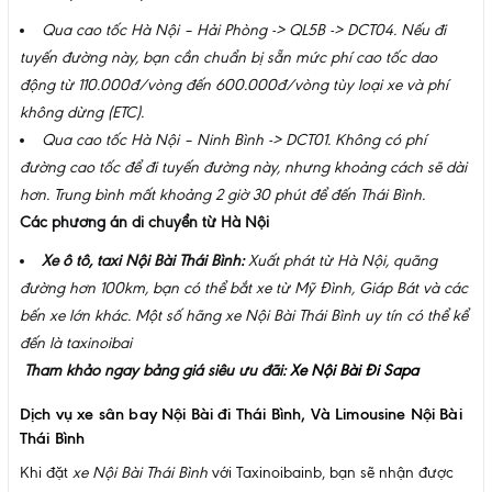
Qua cao tốc Hà Nội – Hải Phòng -> QL5B -> DCT04. Nếu đi
tuyến đường này, bạn cần chuẩn bị sẵn mức phí cao tốc dao
động từ 110.000đ/vòng đến 600.000đ/vòng tùy loại xe và phí
không dừng (ETC).
Qua cao tốc Hà Nội – Ninh Bình -> DCT01. Không có phí
đường cao tốc để đi tuyến đường này, nhưng khoảng cách sẽ dài
hơn. Trung bình mất khoảng 2 giờ 30 phút để đến Thái Bình.
Các phương án di chuyển từ Hà Nội
Xe ô tô, taxi Nội Bài Thái Bình:
Xuất phát từ Hà Nội, quãng
đường hơn 100km, bạn có thể bắt xe từ Mỹ Đình, Giáp Bát và các
bến xe lớn khác. Một số hãng xe Nội Bài Thái Bình uy tín có thể kể
đến là taxinoibai
Tham khảo ngay bảng giá siêu ưu đãi:
Xe Nội Bài Đi Sapa
Dịch vụ xe sân bay Nội Bài đi Thái Bình, Và Limousine Nội Bài
Thái Bình
Khi đặt
xe Nội Bài Thái Bình
với Taxinoibainb, bạn sẽ nhận được