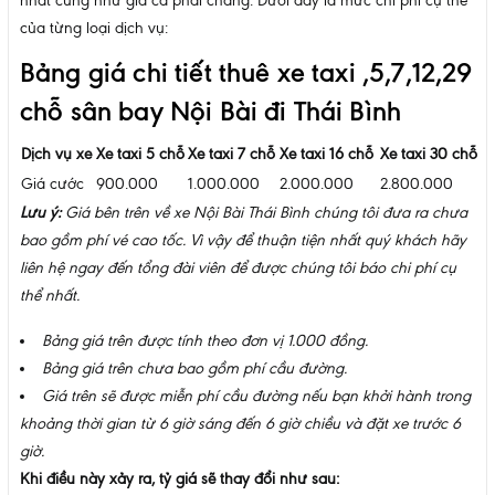
nhất cũng như giá cả phải chăng. Dưới đây là mức chi phí cụ thể
của từng loại dịch vụ:
Bảng giá chi tiết thuê xe taxi ,5,7,12,29
chỗ sân bay Nội Bài đi Thái Bình
Dịch vụ xe
Xe taxi 5 chỗ
Xe taxi 7 chỗ
Xe taxi 16 chỗ
Xe taxi 30 chỗ
Giá cước
900.000
1.000.000
2.000.000
2.800.000
Lưu ý:
Giá bên trên về xe Nội Bài Thái Bình chúng tôi đưa ra chưa
bao gồm phí vé cao tốc. Vì vậy để thuận tiện nhất quý khách hãy
liên hệ ngay đến tổng đài viên để được chúng tôi báo chi phí cụ
thể nhất.
Bảng giá trên được tính theo đơn vị 1.000 đồng.
Bảng giá trên chưa bao gồm phí cầu đường.
Giá trên sẽ được miễn phí cầu đường nếu bạn khởi hành trong
khoảng thời gian từ 6 giờ sáng đến 6 giờ chiều và đặt xe trước 6
giờ.
Khi điều này xảy ra, tỷ giá sẽ thay đổi như sau: