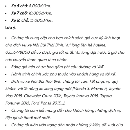
Xe 5 chỗ:
8.000đ/km
.
Xe 7 chỗ:
10.000đ/km.
Xe 16 chỗ:
15.000đ/km.
Lưu ý:
Chúng tôi cung cấp cho bạn chính sách giá cực kỳ linh hoạt
cho dịch vụ xe Nội Bài Thái Bình. Vui lòng liên hệ hotline:
035.6778000 để có được giá tốt nhất. Vui lòng đặt trước 2 giờ cho
các chuyến tham quan theo nhóm.
Bảng giá trên chưa bao gồm phí cầu đường và VAT
Hành trình chính xác phụ thuộc vào khách hàng và tài xế.
Dịch vụ xe Nội Bài Thái Bình chúng tôi cam kết phục vụ quý
khách với 16 dòng xe sang trọng mới (Mazda 3, Mazda 6, Toyota
Vios 2018, Chevrolet Cruze 2016, Toyota Innova 2015, Toyota
Fortuner 2015, Ford Transit 2015,..).
Chúng tôi cam kết mang đến cho khách hàng những dịch vụ
tiện lợi và thoải mái nhất.
Chúng tôi luôn trân trọng đón nhận những ý kiến, đề xuất của