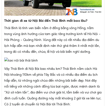
Thời gian đi xe từ Nội Bài đến Thái Bình mất bao lâu?
Thái Bình là tỉnh ven biển nằm ở đồng bằng sông Hồng, nằm
trong vùng ảnh hưởng của tam giác tăng trưởng kinh tế Hà Nội –
Hải Phòng – Quảng Ninh. Vùng đất này có rất nhiều địa điểm du
lịch hấp dẫn mà bạn nhất định nên thử ghé thăm ít nhất một lần,
trong đó có nhiều đền, chùa, lễ hội và bãi biển nghỉ dưỡng.
Vậy Thái Bình đi Nội Bài bao nhiêu km? Thái Bình nằm cách Hà
Nội khoảng 110km về phía Tây Bắc và có nhiều địa điểm du lịch
hấp dẫn, từ những ngôi chùa đến những bãi biển đẹp. Nơi đây
nổi tiếng với những cánh đồng lúa bạt ngàn, được mệnh danh là
“Xứ sở năm tấn”, địa điểm vui chơi giải trí, tắm biển và vui chơi gia
đình cuối tuần. Quãng đường này mất khoảng 2 giờ lái xe liên tục.
Có 2 tuyến di chuyển từ Nội Bài tới Thái Bình: