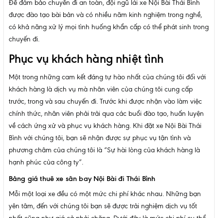
Để đảm bảo chuyến đi an toàn, đội ngũ lái xe Nội Bài Thái Bình
được đào tạo bài bản và có nhiều năm kinh nghiệm trong nghề,
có khả năng xử lý mọi tình huống khẩn cấp có thể phát sinh trong
chuyến đi.
Phục vụ khách hàng nhiệt tình
Một trong những cam kết đáng tự hào nhất của chúng tôi đối với
khách hàng là dịch vụ mà nhân viên của chúng tôi cung cấp
trước, trong và sau chuyến đi. Trước khi được nhận vào làm việc
chính thức, nhân viên phải trải qua các buổi đào tạo, huấn luyện
về cách ứng xử và phục vụ khách hàng. Khi đặt xe Nội Bài Thái
Bình với chúng tôi, bạn sẽ nhận được sự phục vụ tận tình và
phương châm của chúng tôi là “Sự hài lòng của khách hàng là
hạnh phúc của công ty”.
Bảng giá thuê xe sân bay Nội Bài đi Thái Bình
Mỗi một loại xe đều có một mức chi phí khác nhau. Những bạn
yên tâm, đến với chúng tôi bạn sẽ được trải nghiệm dịch vụ tốt