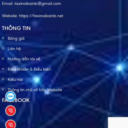
Email:
taxinoibainb@gmail.com
Website:
https://taxinoibainb.net
THÔNG TIN
Bảng giá
Liên hệ
Hướng dẫn tài xế
Điều khoản & Điều kiện
Kiếu nại
Thông tin chủ sở hữu Website
FACEBOOK