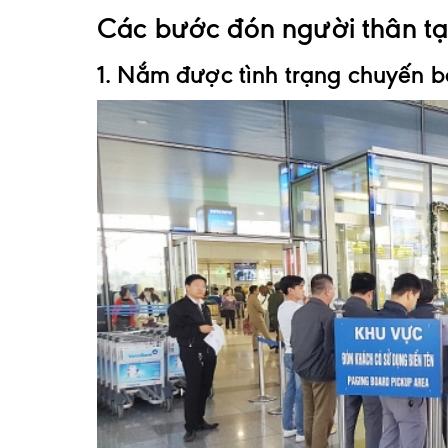
Các bước đón người thân tại
1. Nắm được tình trạng chuyến 