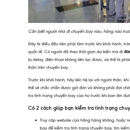
Cần biết người nhà đi chuyến bay nào, hãng nào trướ
Đây là điều đầu tiên phải làm trước khi khởi hành, trán
quốc tế. Có người đã theo thời gian dự kiến mà đi
đón
bị delay, điện thoại không liên lạc được, và thế là phả
thân trên chuyến bay.
Trước khi khởi hành, hãy liên hệ lại với người thân, 
thế sẽ chắc chắn được giờ đón và không phải đợi chờ
tra tình trạng chuyến bay của họ trước khi bạn lên đư
Có 2 cách giúp bạn kiểm tra tình trạng chu
Truy cập website của hãng hàng không, hoặc nế
bay để kiểm tra tình trạng chuyến bay, tìm kiế