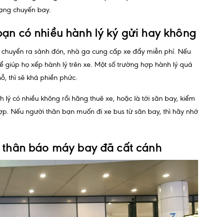
rạng chuyến bay.
bạn có nhiều hành lý ký gửi hay không
 chuyển ra sảnh đón, nhà ga cung cấp xe đẩy miễn phí. Nếu
ể giúp họ xếp hành lý trên xe. Một số trường hợp hành lý quá
ỗ, thì sẽ khá phiền phức.
 lý có nhiều không rồi hãng thuê xe, hoặc là tới sân bay, kiểm
p. Nếu người thân bạn muốn đi xe bus từ sân bay, thì hãy nhớ
i thân báo máy bay đã cất cánh