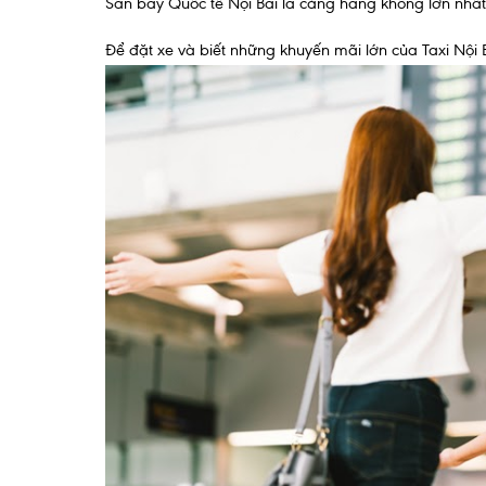
Sân bay Quốc tế Nội Bài là cảng hàng không lớn nhất
Để đặt xe và biết những khuyến mãi lớn của Taxi Nội 