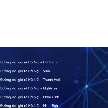
Thùy
 vui vẻ và an toàn khi đi xe bên Taxi Nội Bài. Cảm
Vì lịch 
 đi an toàn tuyệt đối
giờ giấc
Đường dài giá rẻ Hà Nội – Hà Giang
Đường dài giá rẻ Hà Nội – Vinh
Đường dài giá rẻ Hà Nội – Thanh Hoá
Đường dài giá rẻ Hà Nội – Nghệ an
Đường dài giá rẻ Hà Nội – Nam Định
Đường dài giá rẻ Hà Nội – Ninh Bình