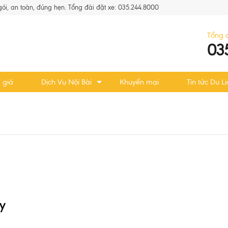
 gói, an toàn, đúng hẹn. Tổng đài đặt xe: 035.244.8000
Tổng 
03
 giá
Dịch Vụ Nội Bài
Khuyến mại
Tin tức Du Lị
ty