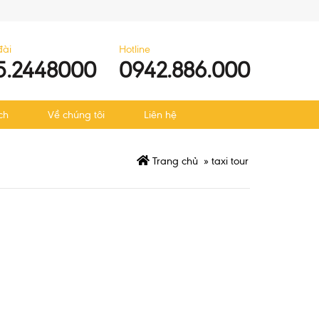
đài
Hotline
5.2448000
0942.886.000
ch
Về chúng tôi
Liên hệ
Trang chủ
»
taxi tour