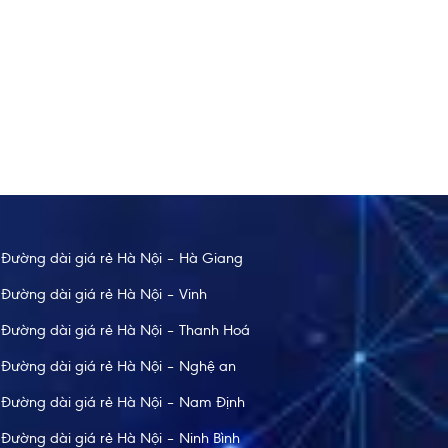
Thùy
 vui vẻ và an toàn khi đi xe bên Taxi Nội Bài. Cảm
Vì lịch 
 đi an toàn tuyệt đối
giờ giấc
Đường dài giá rẻ Hà Nội – Hà Giang
Đường dài giá rẻ Hà Nội – Vinh
Đường dài giá rẻ Hà Nội – Thanh Hoá
Đường dài giá rẻ Hà Nội – Nghệ an
Đường dài giá rẻ Hà Nội – Nam Định
Đường dài giá rẻ Hà Nội – Ninh Bình