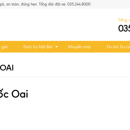
 gói, an toàn, đúng hẹn. Tổng đài đặt xe: 035.244.8000
Tổng 
03
 giá
Dịch Vụ Nội Bài
Khuyến mại
Tin tức Du Lị
 OAI
ốc Oai