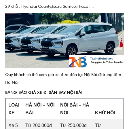
29 chỗ : Hyundai County,Isuzu Samco,Thaco ….
Quý khách có thể xem giá xe đưa đón tại Nội Bài đi trung tâm
Hà Nội :
BẢNG BÁO GIÁ XE ĐI SÂN BAY NỘI BÀI
LOẠI
HÀ NỘI – NỘI
NỘI BÀI – HÀ
XE
BÀI
NỘI
KHỨ HỒI
Xe 5
Từ 200.000đ
Từ 250.000đ
Từ