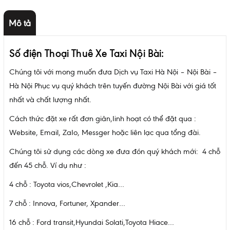
Mô tả
Số điện Thoại Thuê Xe Taxi Nội Bài
:
Chúng tôi với mong muốn đưa Dịch vụ Taxi Hà Nội – Nội Bài –
Hà Nội Phục vụ quý khách trên tuyến đường Nội Bài với giá tốt
nhất và chất lượng nhất.
Cách thức đặt xe rất đơn giản,Iinh hoạt có thể đặt qua :
Website, Email, ZaIo, Messger hoặc liên lạc qua tổng đài.
Chúng tôi sử dụng các dòng xe đưa đón quý khách mới: 4 chỗ
đến 45 chỗ. Ví dụ như :
4 chỗ : Toyota vios,Chevrolet ,Kia…
7 chỗ : Innova, Fortuner, Xpander…
16 chỗ : Ford transit,Hyundai Solati,Toyota Hiace…