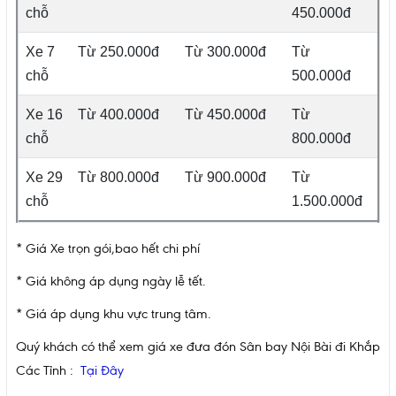
chỗ
450.000đ
Xe 7
Từ 250.000đ
Từ 300.000đ
Từ
chỗ
500.000đ
Xe 16
Từ 400.000đ
Từ 450.000đ
Từ
chỗ
800.000đ
Xe 29
Từ 800.000đ
Từ 900.000đ
Từ
chỗ
1.500.000đ
* Giá Xe trọn gói,bao hết chi phí
* Giá không áp dụng ngày lễ tết.
* Giá áp dụng khu vực trung tâm.
Quý khách có thể xem giá xe đưa đón Sân bay Nội Bài đi Khắp
Các Tỉnh :
Tại Đây