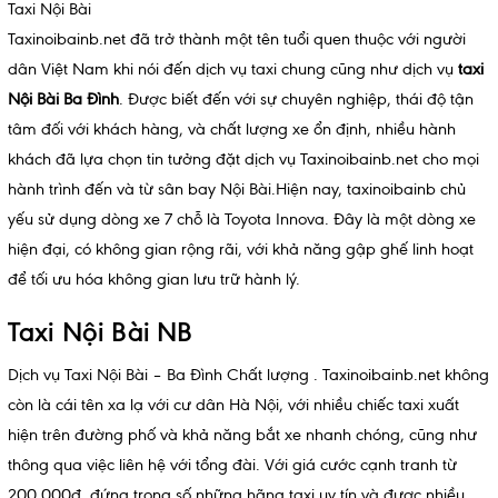
Taxi Nội Bài
Taxinoibainb.net đã trở thành một tên tuổi quen thuộc với người
dân Việt Nam khi nói đến dịch vụ taxi chung cũng như dịch vụ
taxi
Nội Bài Ba Đình
. Được biết đến với sự chuyên nghiệp, thái độ tận
tâm đối với khách hàng, và chất lượng xe ổn định, nhiều hành
khách đã lựa chọn tin tưởng đặt dịch vụ Taxinoibainb.net cho mọi
hành trình đến và từ sân bay Nội Bài.Hiện nay, taxinoibainb chủ
yếu sử dụng dòng xe 7 chỗ là Toyota Innova. Đây là một dòng xe
hiện đại, có không gian rộng rãi, với khả năng gập ghế linh hoạt
để tối ưu hóa không gian lưu trữ hành lý.
Taxi Nội Bài NB
Dịch vụ Taxi Nội Bài – Ba Đình Chất lượng .
Taxinoibainb.net
không
còn là cái tên xa lạ với cư dân Hà Nội, với nhiều chiếc taxi xuất
hiện trên đường phố và khả năng bắt xe nhanh chóng, cũng như
thông qua việc liên hệ với tổng đài. Với giá cước cạnh tranh từ
200.000đ, đứng trong số những hãng taxi uy tín và được nhiều