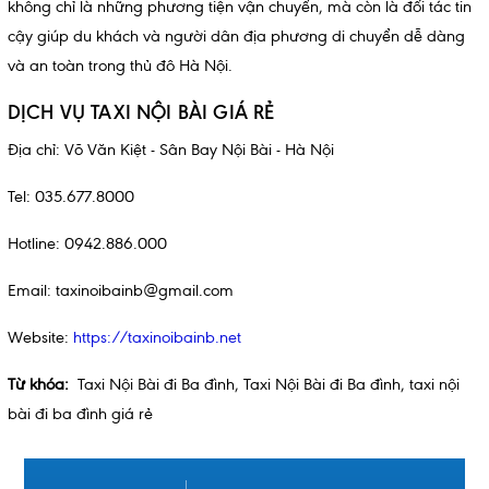
không chỉ là những phương tiện vận chuyển, mà còn là đối tác tin
cậy giúp du khách và người dân địa phương di chuyển dễ dàng
và an toàn trong thủ đô Hà Nội.
DỊCH VỤ TAXI NỘI BÀI GIÁ RẺ
Địa chỉ: Võ Văn Kiệt - Sân Bay Nội Bài - Hà Nội
Tel: 035.677.8000
Hotline: 0942.886.000
Email: taxinoibainb@gmail.com
Website:
https://taxinoibainb.net
Từ khóa:
Taxi Nội Bài đi Ba đình
,
Taxi Nội Bài đi Ba đình
,
taxi nội
bài đi ba đình giá rẻ