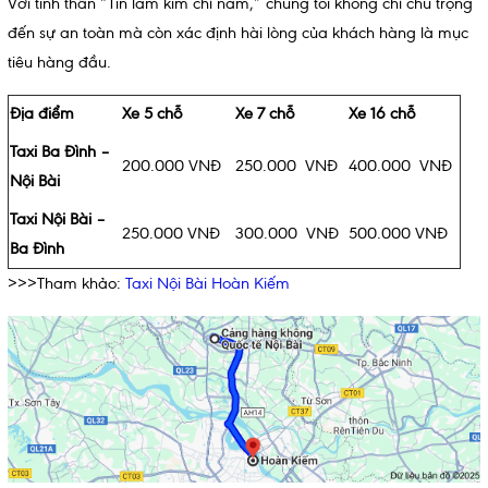
Với tinh thần “Tín làm kim chỉ nam,” chúng tôi không chỉ chú trọng
đến sự an toàn mà còn xác định hài lòng của khách hàng là mục
tiêu hàng đầu.
Địa điểm
Xe 5 chỗ
Xe 7 chỗ
Xe 16 chỗ
Taxi Ba Đình –
200.000 VNĐ
250.000 VNĐ
400.000 VNĐ
Nội Bài
Taxi Nội Bài –
250.000 VNĐ
300.000 VNĐ
500.000 VNĐ
Ba Đình
>>>Tham khảo:
Taxi Nội Bài Hoàn Kiếm