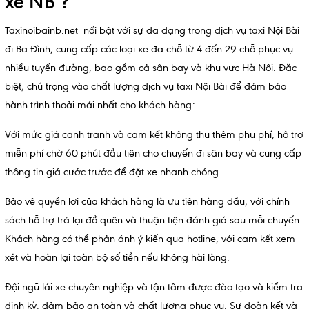
xe NB ?
Taxinoibainb.net nổi bật với sự đa dạng trong dịch vụ taxi Nội Bài
đi Ba Đình, cung cấp các loại xe đa chỗ từ 4 đến 29 chỗ phục vụ
nhiều tuyến đường, bao gồm cả sân bay và khu vực Hà Nội. Đặc
biệt, chú trọng vào chất lượng dịch vụ taxi Nội Bài để đảm bảo
hành trình thoải mái nhất cho khách hàng:
Với mức giá cạnh tranh và cam kết không thu thêm phụ phí, hỗ trợ
miễn phí chờ 60 phút đầu tiên cho chuyến đi sân bay và cung cấp
thông tin giá cước trước để đặt xe nhanh chóng.
Bảo vệ quyền lợi của khách hàng là ưu tiên hàng đầu, với chính
sách hỗ trợ trả lại đồ quên và thuận tiện đánh giá sau mỗi chuyến.
Khách hàng có thể phản ánh ý kiến qua hotline, với cam kết xem
xét và hoàn lại toàn bộ số tiền nếu không hài lòng.
Đội ngũ lái xe chuyên nghiệp và tận tâm được đào tạo và kiểm tra
định kỳ, đảm bảo an toàn và chất lượng phục vụ. Sự đoàn kết và