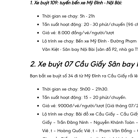
1. Xe buýt 109: tuyến bến xe Mỹ Đình - Nội Bài:
Thời gian xe chạy: 5h - 21h
Tần suất hoạt động: 20 - 30 phút/chuyến (96 
Giá vé: 8.000 đồng/vé/người/lượt
Lộ trình xe chạy: Bến xe Mỹ Đình - Đường Ph
Văn Kiệt - Sân bay Nội Bài (sân đỗ P2, nhà ga T1
2. Xe buýt 07 Cầu Giấy Sân bay N
Bạn bắt xe buýt số 34 đi từ Mỹ Đình ra Cầu Giấy rồi l
Thời gian xe chạy: 5h00 – 21h30.
Tần suất hoạt động: 15 – 20 phút/chuyến.
Giá vé: 9000đ/vé/người/lượt (Giá tháng 07/
Lộ trình xe chạy: Bãi đỗ xe Cầu Giấy – Cầu Giâ
Giấy – Trần Đăng Ninh – Nguyễn Khánh Toàn
Việt – Hoàng Quốc Việt – Phạm Văn Đồng – 