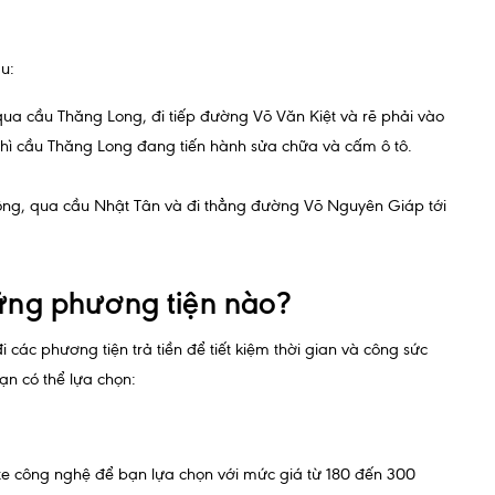
u:
a cầu Thăng Long, đi tiếp đường Võ Văn Kiệt và rẽ phải vào
 thì cầu Thăng Long đang tiến hành sửa chữa và cấm ô tô.
ông, qua cầu Nhật Tân và đi thẳng đường Võ Nguyên Giáp tới
hững phương tiện nào?
các phương tiện trả tiền để tiết kiệm thời gian và công sức
ạn có thể lựa chọn:
i xe công nghệ để bạn lựa chọn với mức giá từ 180 đến 300