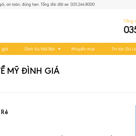
 gói, an toàn, đúng hẹn. Tổng đài đặt xe: 035.244.8000
Tổng 
03
 giá
Dịch Vụ Nội Bài
Khuyến mại
Tin tức Du Lị
VỀ MỸ ĐÌNH GIÁ
 Rẻ