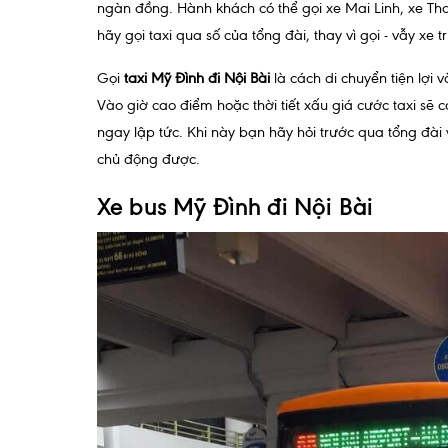
ngàn đồng. Hành khách có thể gọi xe Mai Linh, xe Th
hãy gọi taxi qua số của tổng đài, thay vì gọi - vẫy xe t
Gọi
taxi Mỹ Đình đi Nội Bài
là cách di chuyển tiện lợi 
Vào giờ cao điểm hoặc thời tiết xấu giá cước taxi sẽ
ngay lập tức. Khi này bạn hãy hỏi trước qua tổng đà
chủ động được.
Xe bus Mỹ Đình đi Nội Bài