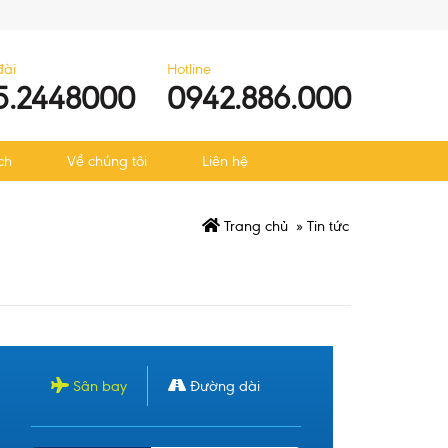
đài
Hotline
5.2448000
0942.886.000
ch
Về chúng tôi
Liên hệ
Trang chủ
»
Tin tức
Sân bay
Đường dài