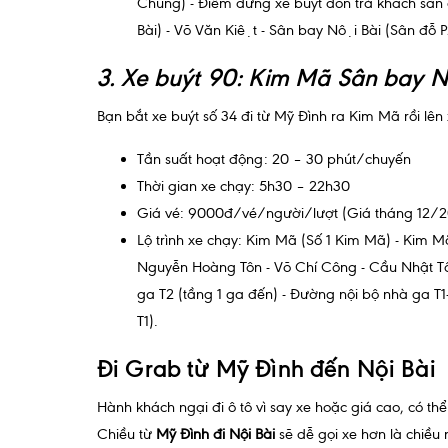
Chung) - Điểm dừng xe buýt đón trả khách sân
Bài) - Võ Văn Kiệt - Sân bay Nội Bài (Sân đỗ 
3. Xe buýt 90: Kim Mã Sân bay Nô
Bạn bắt xe buýt số 34 đi từ Mỹ Đình ra Kim Mã rồi lên
Tần suất hoạt động: 20 – 30 phút/chuyến
Thời gian xe chạy: 5h30 – 22h30
Giá vé: 9000đ/vé/người/lượt (Giá tháng 12/2
Lộ trình xe chạy: Kim Mã (Số 1 Kim Mã) - Kim 
Nguyễn Hoàng Tôn - Võ Chí Công - Cầu Nhật T
ga T2 (tầng 1 ga đến) - Đường nội bộ nhà ga T
T1).
Đi Grab từ Mỹ Đình đến Nội Bài
Hành khách ngại đi ô tô vì say xe hoặc giá cao, có t
Chiều từ
Mỹ Đình đi Nội Bài
sẽ dễ gọi xe hơn là chiều 