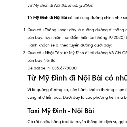
Từ Mỹ Đình đi Nội Bài khoảng 25km
Từ
Mỹ Đình đi Nội Bài
có hai cung đường chính như sa
Qua cầu Thăng Long: đây là quãng đường đi thẳng qu
sân bay. Tuy nhiên thời điểm hiện tại (tháng 9/2020)
Hành khách sẽ đi theo tuyến đường dưới đây:
Qua cầu Nhật Tân: từ Mỹ Đình đi tới đường Võ Chí C
sân bay Nội Bài.
Để đặt xe lh: 035.6778000
Từ Mỹ Đình đi Nội Bài có n
Vì là quãng đường xa, nên hành khách thường chọn đi 
cũng như tiền bạc. Dưới đây là các phương tiện mà b
Taxi Mỹ Đình - Nội Bài
Có rất nhiều hãng taxi từ truyền thống tới dịch vụ gọ