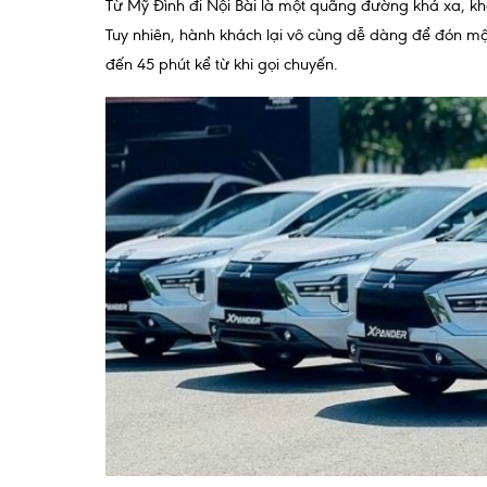
Từ Mỹ Đình đi Nội Bài là một quãng đường khá xa, k
Tuy nhiên, hành khách lại vô cùng dễ dàng để đón một 
đến 45 phút kể từ khi gọi chuyến.