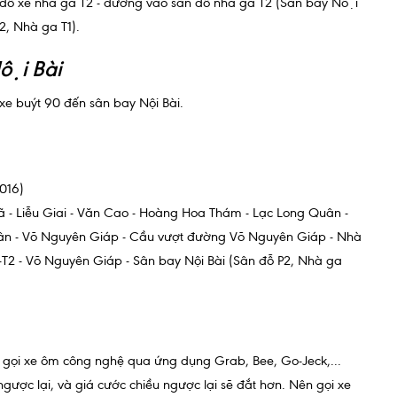
 đỗ xe nhà ga T2 - đường vào sân đỗ nhà ga T2 (Sân bay Nội
P2, Nhà ga T1).
̣i Bài
 xe buýt 90 đến sân bay Nội Bài.
016)
Mã - Liễu Giai - Văn Cao - Hoàng Hoa Thám - Lạc Long Quân -
ân - Võ Nguyên Giáp - Cầu vượt đường Võ Nguyên Giáp - Nhà
1-T2 - Võ Nguyên Giáp - Sân bay Nội Bài (Sân đỗ P2, Nhà ga
hể gọi xe ôm công nghệ qua ứng dụng Grab, Bee, Go-Jeck,...
ngược lại, và giá cước chiều ngược lại sẽ đắt hơn. Nên gọi xe