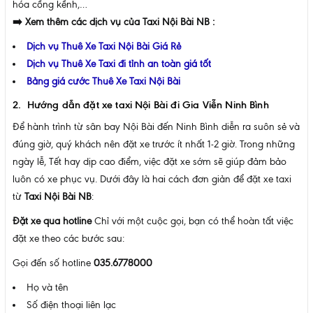
hóa cồng kềnh,…
➡️ Xem thêm các dịch vụ của Taxi Nội Bài NB :
Dịch vụ Thuê Xe Taxi Nội Bài Giá Rẻ
Dịch vụ Thuê Xe Taxi đi tỉnh an toàn giá tốt
Bảng giá cước Thuê Xe Taxi Nội Bài
2. Hướng dẫn đặt xe taxi Nội Bài đi Gia Viễn Ninh Bình
Để hành trình từ sân bay Nội Bài đến Ninh Bình diễn ra suôn sẻ và
đúng giờ, quý khách nên đặt xe trước ít nhất 1-2 giờ. Trong những
ngày lễ, Tết hay dịp cao điểm, việc đặt xe sớm sẽ giúp đảm bảo
luôn có xe phục vụ. Dưới đây là hai cách đơn giản để đặt xe taxi
từ
Taxi Nội Bài NB
:
Đặt xe qua hotline
Chỉ với một cuộc gọi, bạn có thể hoàn tất việc
đặt xe theo các bước sau:
Gọi đến số hotline
035.6778000
Họ và tên
Số điện thoại liên lạc