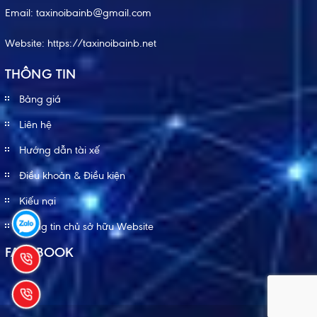
Email:
taxinoibainb@gmail.com
Website:
https://taxinoibainb.net
THÔNG TIN
Bảng giá
Liên hệ
Hướng dẫn tài xế
Điều khoản & Điều kiện
Kiếu nại
Thông tin chủ sở hữu Website
FACEBOOK