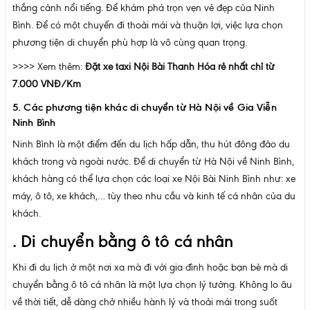
thắng cảnh nổi tiếng. Để khám phá trọn vẹn vẻ đẹp của Ninh
Bình. Để có một chuyến đi thoải mái và thuận lợi, việc lựa chọn
phương tiện di chuyển phù hợp là vô cùng quan trọng.
>>>> Xem thêm:
Đặt xe taxi Nội Bài Thanh Hóa rẻ nhất chỉ từ
7.000 VNĐ/Km
5. Các phương tiện khác di chuyển từ Hà Nội về Gia Viễn
Ninh Bình
Ninh Bình là một điểm đến du lịch hấp dẫn, thu hút đông đảo du
khách trong và ngoài nước. Để di chuyển từ Hà Nội về Ninh Bình,
khách hàng có thể lựa chọn các loại xe Nội Bài Ninh Bình như: xe
máy, ô tô, xe khách,… tùy theo nhu cầu và kinh tế cá nhân của du
khách.
. Di chuyển bằng ô tô cá nhân
Khi đi du lịch ở một nơi xa mà đi với gia đình hoặc bạn bè mà di
chuyển bằng ô tô cá nhân là một lựa chọn lý tưởng. Không lo âu
về thời tiết, dễ dàng chở nhiều hành lý và thoải mái trong suốt