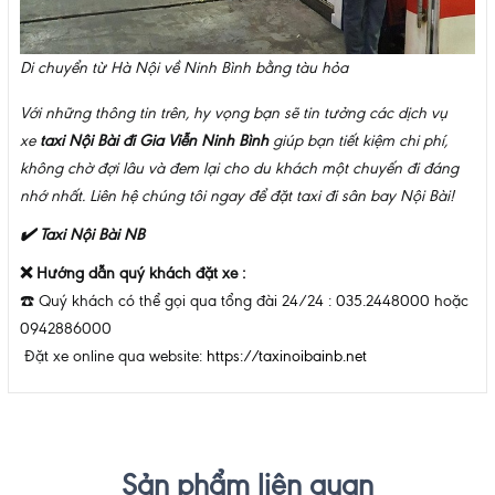
Di chuyển từ Hà Nội về Ninh Bình bằng tàu hỏa
Với những thông tin trên, hy vọng bạn sẽ tin tưởng các dịch vụ
xe
taxi Nội Bài đi Gia Viễn Ninh Bình
giúp bạn tiết kiệm chi phí,
không chờ đợi lâu và đem lại cho du khách một chuyến đi đáng
nhớ nhất. Liên hệ chúng tôi ngay để đặt taxi đi sân bay Nội Bài!
✔️ Taxi Nội Bài NB
❌
Hướng dẫn quý khách đặt xe :
☎️
Quý khách có thể gọi qua tổng đài 24/24 : 035.2448000 hoặc
0942886000
Đặt xe online qua website:
https://taxinoibainb.net
Sản phẩm liên quan