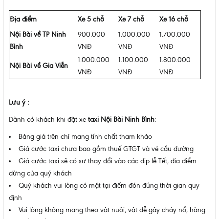
Địa điểm
Xe 5 chỗ
Xe 7 chỗ
Xe 16 chỗ
Nội Bài về TP Ninh
900.000
1.000.000
1.700.000
Bình
VNĐ
VNĐ
VNĐ
1.000.000
1.100.000
1.800.000
Nội Bài về Gia Viễn
VNĐ
VNĐ
VNĐ
Lưu ý :
Dành có khách khi đặt xe
taxi Nội Bài Ninh Bình
:
Bảng giá trên chỉ mang tính chất tham khảo
Giá cước taxi chưa bao gồm thuế GTGT và vé cầu đường
Giá cước taxi sẽ có sự thay đổi vào các dịp lễ Tết, địa điểm
dừng của quý khách
Quý khách vui lòng có mặt tại điểm đón đúng thời gian quy
định
Vui lòng không mang theo vật nuôi, vật dễ gây cháy nổ, hàng