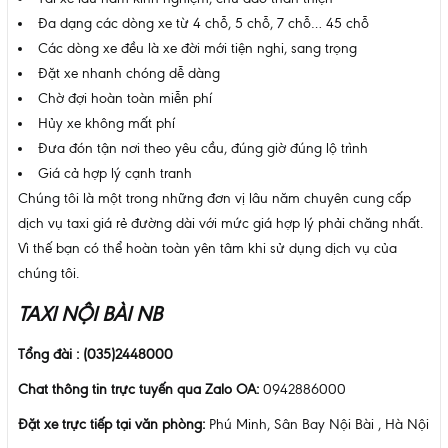
Đa dạng các dòng xe từ 4 chỗ, 5 chỗ, 7 chỗ… 45 chỗ
Các dòng xe đều là xe đời mới tiện nghi, sang trọng
Đặt xe nhanh chóng dễ dàng
Chờ đợi hoàn toàn miễn phí
Hủy xe không mất phí
Đưa đón tận nơi theo yêu cầu, đúng giờ đúng lộ trình
Giá cả hợp lý cạnh tranh
Chúng tôi là một trong những đơn vị lâu năm chuyên cung cấp
dịch vụ taxi giá rẻ đường dài với mức giá hợp lý phải chăng nhất.
Vì thế bạn có thể hoàn toàn yên tâm khi sử dụng dịch vụ của
chúng tôi.
TAXI NỘI BÀI NB
Tổng đài : (035)2448000
Chat thông tin trực tuyến qua Zalo OA:
0942886000
Đặt xe trực tiếp tại văn phòng:
Phú Minh, Sân Bay Nội Bài , Hà Nội