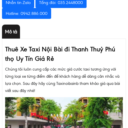
Nhắn tin Zalo
Tổng đài: 035.2448000
Hotline: 0942.886.000
Mô tả
Thuê Xe Taxi Nội Bài đi Thanh Thuỷ Phú
thọ Uy Tín Giá Rẻ
Chúng tôi luôn cung cấp các mức giá cước taxi tương ứng với
từng loại xe từng điểm đến để khách hàng dễ dàng cân nhắc và
lựa chọn. Sau đây hãy cùng Taxinoibainb tham khảo giá qua bài
viết sau đây nhé!