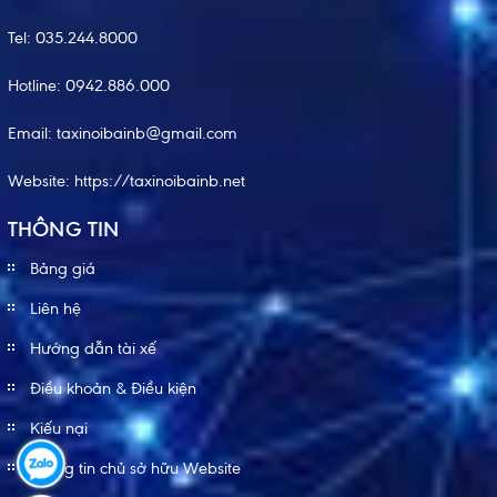
Tel:
035.244.8000
Hotline:
0942.886.000
Email:
taxinoibainb@gmail.com
Website:
https://taxinoibainb.net
THÔNG TIN
Bảng giá
Liên hệ
Hướng dẫn tài xế
Điều khoản & Điều kiện
Kiếu nại
Thông tin chủ sở hữu Website