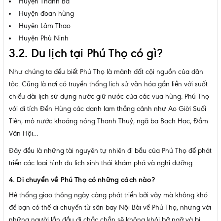
Huyện Thanh Ba
Huyện đoan hùng
Huyện Lâm Thao
Huyện Phù Ninh
3.2. Du lịch tại Phú Thọ có gì?
Như chúng ta đều biết Phú Thọ là mảnh đất cội nguồn của dân
tộc. Cũng là nơi có truyền thống lịch sử văn hóa gắn liền với suốt
chiều dài lịch sử dựng nước giữ nước của các vua hùng. Phú Thọ
với di tích Đền Hùng các danh lam thắng cảnh như Ao Giời Suối
Tiên, mỏ nước khoáng nóng Thanh Thuỷ, ngã ba Bạch Hạc, Đầm
Vân Hội…
Đây đều là những tài nguyên tự nhiên đi bầu của Phú Thọ để phát
triển các loại hình du lịch sinh thái khám phá và nghỉ dưỡng.
4. Di chuyển về Phú Thọ có những cách nào?
Hệ thống giao thông ngày càng phát triển bởi vậy mà không khó
để bạn có thể di chuyển từ sân bay Nội Bài về Phú Thọ, nhưng với
những người lần đầu đi chắc chắn sẽ không khỏi bỡ ngỡ và bị