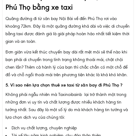
Phú Thọ bằng xe taxi
Quãng đường đi từ sân bay Nội Bài về đến Phú Thọ rơi vào
khoảng 72km. Đây là một quãng đường khá dài và việc di chuyển
bằng taxi được đánh giá là giải pháp hoàn hảo nhất tiết kiệm thời
gian và an toàn.
Đơn giản vừa kết thúc chuyến bay dài rất mệt mỏi sẽ thế nào khi
bạn phải di chuyển trong tình trạng không thoải mái, chật chội
chen lấn? Thêm cả hành lý của bạn thì chắc chắn có một chỗ để
đồ và chỗ ngồi thoải mái trên phương tiện khác là khá khó khăn.
5. Vì sao nên lựa chọn thuê xe taxi từ sân bay đi Phú Thọ ?
Không phải ngẫu nhiên mà Taxinoibainb lại trở thành một trong
những đơn vị uy tín và chất lượng được nhiều khách hàng tin
tưởng nhất. Sau đây là một số lý do mà khách hàng tin tưởng và
lựa chọn dịch vụ của chúng tôi:
Dịch vụ chất lượng, chuyên nghiệp
Tài xế lâu năm kinh nghiệm, chu đáo thân thiện