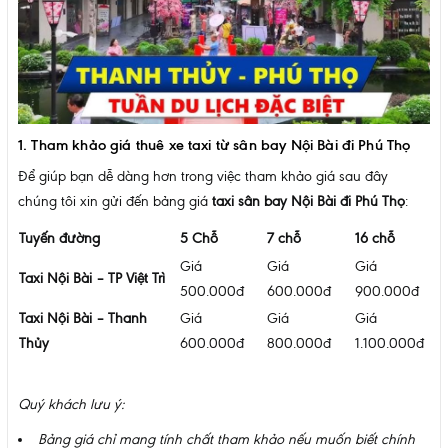
1. Tham khảo giá thuê xe taxi từ sân bay Nội Bài đi Phú Thọ
Để giúp bạn dễ dàng hơn trong việc tham khảo giá sau đây
chúng tôi xin gửi đến bảng giá
taxi sân bay Nội Bài đi Phú Thọ
:
Tuyến đường
5 Chỗ
7 chỗ
16 chỗ
Giá
Giá
Giá
Taxi Nội Bài – TP Việt Trì
500.000đ
600.000đ
900.000đ
Taxi Nội Bài – Thanh
Giá
Giá
Giá
Thủy
600.000đ
800.000đ
1.100.000đ
Quý khách lưu ý:
Bảng giá chỉ mang tính chất tham khảo nếu muốn biết chính