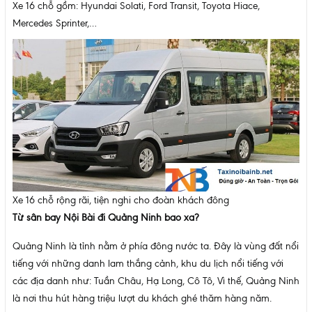
Xe 16 chỗ gồm: Hyundai Solati, Ford Transit, Toyota Hiace,
Mercedes Sprinter,…
Xe 16 chỗ rộng rãi, tiện nghi cho đoàn khách đông
Từ sân bay Nội Bài đi Quảng Ninh bao xa?
Quảng Ninh là tỉnh nằm ở phía đông nước ta. Đây là vùng đất nổi
tiếng với những danh lam thắng cảnh, khu du lịch nổi tiếng với
các địa danh như: Tuần Châu, Hạ Long, Cô Tô, Vì thế, Quảng Ninh
là nơi thu hút hàng triệu lượt du khách ghé thăm hàng năm.