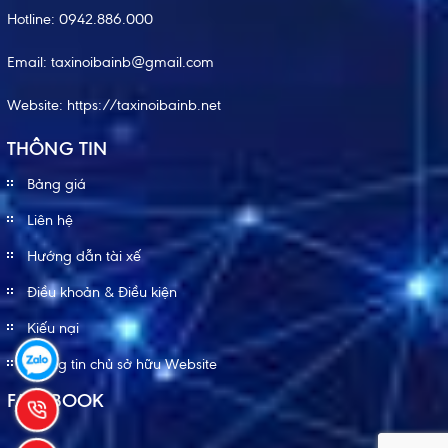
Hotline:
0942.886.000
Email:
taxinoibainb@gmail.com
Website:
https://taxinoibainb.net
THÔNG TIN
Bảng giá
Liên hệ
Hướng dẫn tài xế
Điều khoản & Điều kiện
Kiếu nại
Thông tin chủ sở hữu Website
FACEBOOK