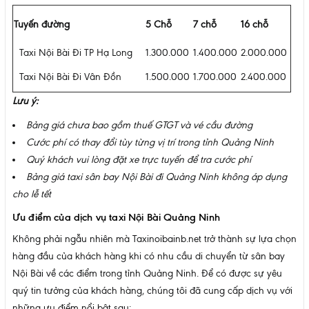
Tuyến đường
5 Chỗ
7 chỗ
16 chỗ
Taxi Nội Bài Đi TP Hạ Long
1.300.000
1.400.000
2.000.000
Taxi Nội Bài Đi Vân Đồn
1.500.000
1.700.000
2.400.000
Lưu ý:
Bảng giá chưa bao gồm thuế GTGT và vé cầu đường
Cước phí có thay đổi tùy từng vị trí trong tỉnh Quảng Ninh
Quý khách vui lòng đặt xe trực tuyến để tra cước phí
Bảng giá taxi sân bay Nội Bài đi Quảng Ninh không áp dụng
cho lễ tết
Ưu điểm của dịch vụ taxi Nội Bài Quảng Ninh
Không phải ngẫu nhiên mà Taxinoibainb.net trở thành sự lựa chọn
hàng đầu của khách hàng khi có nhu cầu di chuyển từ sân bay
Nội Bài về các điểm trong tỉnh Quảng Ninh. Để có được sự yêu
quý tin tưởng của khách hàng, chúng tôi đã cung cấp dịch vụ với
những ưu điểm nổi bật sau: