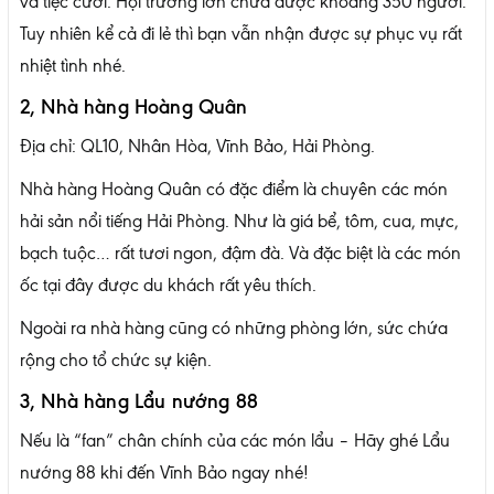
và tiệc cưới. Hội trường lớn chứa được khoảng 350 người.
Tuy nhiên kể cả đi lẻ thì bạn vẫn nhận được sự phục vụ rất
nhiệt tình nhé.
2, Nhà hàng Hoàng Quân
Địa chỉ: QL10, Nhân Hòa, Vĩnh Bảo, Hải Phòng.
Nhà hàng Hoàng Quân có đặc điểm là chuyên các món
hải sản nổi tiếng Hải Phòng. Như là giá bể, tôm, cua, mực,
bạch tuộc… rất tươi ngon, đậm đà. Và đặc biệt là các món
ốc tại đây được du khách rất yêu thích.
Ngoài ra nhà hàng cũng có những phòng lớn, sức chứa
rộng cho tổ chức sự kiện.
3, Nhà hàng Lẩu nướng 88
Nếu là “fan” chân chính của các món lẩu – Hãy ghé Lẩu
nướng 88 khi đến Vĩnh Bảo ngay nhé!