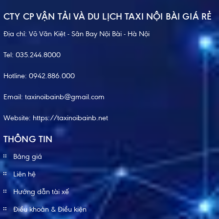
CTY CP VẬN TẢI VÀ DU LỊCH TAXI NỘI BÀI GIÁ RẺ
Địa chỉ: Võ Văn Kiệt - Sân Bay Nội Bài - Hà Nội
Tel:
035.244.8000
Hotline:
0942.886.000
Email:
taxinoibainb@gmail.com
Website:
https://taxinoibainb.net
THÔNG TIN
Bảng giá
Liên hệ
Hướng dẫn tài xế
Điều khoản & Điều kiện