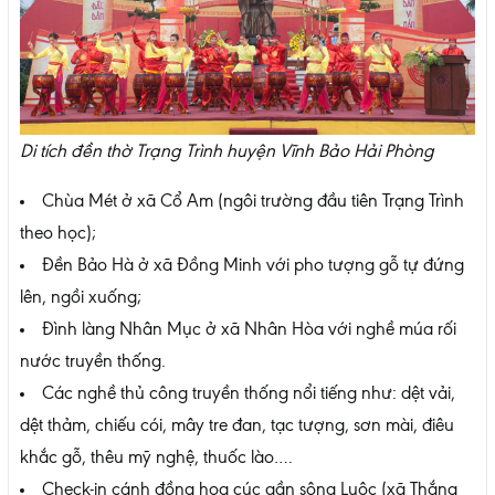
Di tích đền thờ Trạng Trình huyện Vĩnh Bảo Hải Phòng
Chùa Mét ở xã Cổ Am (ngôi trường đầu tiên Trạng Trình
theo học);
Đền Bảo Hà ở xã Đồng Minh với pho tượng gỗ tự đứng
lên, ngồi xuống;
Đình làng Nhân Mục ở xã Nhân Hòa với nghề múa rối
nước truyền thống.
Các nghề thủ công truyền thống nổi tiếng như: dệt vải,
dệt thảm, chiếu cói, mây tre đan, tạc tượng, sơn mài, điêu
khắc gỗ, thêu mỹ nghệ, thuốc lào….
Check-in cánh đồng hoa cúc gần sông Luộc (xã Thắng