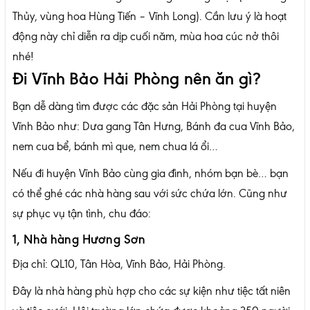
Thủy, vùng hoa Hùng Tiến – Vĩnh Long). Cần lưu ý là hoạt
động này chỉ diễn ra dịp cuối năm, mùa hoa cúc nở thôi
nhé!
Đi Vĩnh Bảo Hải Phòng nên ăn gì?
Bạn dễ dàng tìm được các đặc sản Hải Phòng tại huyện
Vĩnh Bảo như: Dưa gang Tân Hưng, Bánh đa cua Vĩnh Bảo,
nem cua bể, bánh mì que, nem chua lá ổi…
Nếu đi huyện Vĩnh Bảo cùng gia đình, nhóm bạn bè… bạn
có thể ghé các nhà hàng sau với sức chứa lớn. Cũng như
sự phục vụ tận tình, chu đáo:
1, Nhà hàng Hương Sơn
Địa chỉ: QL10, Tân Hòa, Vĩnh Bảo, Hải Phòng.
Đây là nhà hàng phù hợp cho các sự kiện như tiệc tất niên