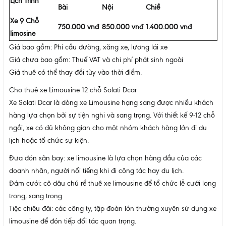
Lịch Trình
Bài
Nội
Chiề
Xe 9 Chỗ
750.000 vnđ
850.000 vnđ
1.400.000 vnđ
limosine
Giá bao gồm: Phí cầu đường, xăng xe, lương lái xe
Giá chưa bao gồm: Thuế VAT và chi phí phát sinh ngoài
Giá thuê có thể thay đổi tùy vào thời điểm.
Cho thuê xe Limousine 12 chỗ Solati Dcar
Xe Solati Dcar là dòng xe Limousine hạng sang được nhiều khách
hàng lựa chọn bởi sự tiện nghi và sang trọng. Với thiết kế 9-12 chỗ
ngồi, xe có đủ không gian cho một nhóm khách hàng lớn đi du
lịch hoặc tổ chức sự kiện.
Đưa đón sân bay: xe limousine là lựa chọn hàng đầu của các
doanh nhân, người nổi tiếng khi đi công tác hay du lịch.
Đám cưới: cô dâu chú rể thuê xe limousine để tổ chức lễ cưới long
trọng, sang trọng.
Tiệc chiêu đãi: các công ty, tập đoàn lớn thường xuyên sử dụng xe
limousine để đón tiếp đối tác quan trọng.