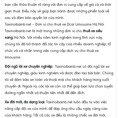
bạn cần thỏa thuận rõ ràng với đơn vị cung cấp về giá cả và thời
gian thuê. Điều này sẽ giúp bạn tránh được những phiền toái về
sau và đảm bảo quyền lợi của mình.
Taxinoibainb.net – Đơn vị cho thuê xe Dcar Limousine Hà Nội
Taxinoibainb.net là một trong những đơn vị cho
thuê xe siêu
sang
Hà Nội. Với nhiều năm kinh nghiệm trong lĩnh vực này,
chúng tôi đã trở thành đối tác tin cậy của nhiều doanh nghiệp, tổ
chức và cá nhân trong việc cung cấp dịch vụ cho thuê xe
limousine.
Đội ngũ lái xe chuyên nghiệp:
Taxinoibainb.net có đội ngũ lái xe
chuyên nghiệp, giàu kinh nghiệm và được đào tạo bài bản. Chúng
tôi sẽ đảm bảo an toàn và thoải mái cho khách hàng trong suốt
chuyến đi. Ngoài ra, các lái xe còn có thể giúp bạn lựa chọn tuyến
đường ngắn nhất và thuận tiện nhất để đến đích.
Xe đời mới, đa dạng loại:
Taxinoibainb.net luôn đầu tư vào việc
nâng cấp đội xe của mình để đáp ứng nhu cầu ngày càng cao
của khách hàng. Tất cả các xe đều là những chiếc xe đời mới,