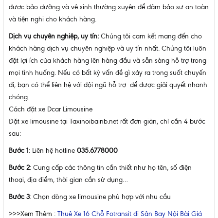
được bảo dưỡng và vệ sinh thường xuyên để đảm bảo sự an toàn
và tiện nghi cho khách hàng.
Dịch vụ chuyên nghiệp, uy tín:
Chúng tôi cam kết mang đến cho
khách hàng dịch vụ chuyên nghiệp và uy tín nhất. Chúng tôi luôn
đặt lợi ích của khách hàng lên hàng đầu và sẵn sàng hỗ trợ trong
mọi tình huống. Nếu có bất kỳ vấn đề gì xảy ra trong suốt chuyến
đi, bạn có thể liên hệ với đội ngũ hỗ trợ để được giải quyết nhanh
chóng.
Cách đặt xe Dcar Limousine
Đặt xe limousine tại Taxinoibainb.net rất đơn giản, chỉ cần 4 bước
sau:
Bước 1
: Liên hệ hotline
035.6778000
Bước 2
: Cung cấp các thông tin cần thiết như họ tên, số điện
thoại, địa điểm, thời gian cần sử dụng…
Bước 3
: Chọn dòng xe limousine phù hợp với nhu cầu
>>>Xem Thêm :
Thuê Xe 16 Chỗ Fotransit đi Sân Bay Nội Bài Giá