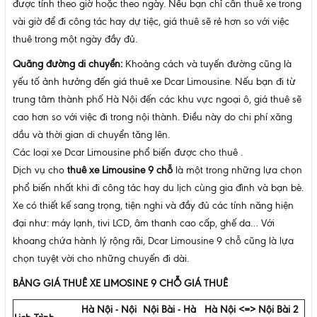
được tính theo giờ hoặc theo ngày. Nếu bạn chỉ cần thuê xe trong
vài giờ để đi công tác hay dự tiệc, giá thuê sẽ rẻ hơn so với việc
thuê trong một ngày đầy đủ.
Quãng đường di chuyển:
Khoảng cách và tuyến đường cũng là
yếu tố ảnh hưởng đến giá thuê xe Dcar Limousine. Nếu bạn đi từ
trung tâm thành phố Hà Nội đến các khu vực ngoại ô, giá thuê sẽ
cao hơn so với việc đi trong nội thành. Điều này do chi phí xăng
dầu và thời gian di chuyển tăng lên.
Các loại xe Dcar Limousine phổ biến được cho thuê .
Dịch vụ cho
thuê xe Limousine 9 chỗ
là một trong những lựa chọn
phổ biến nhất khi đi công tác hay du lịch cùng gia đình và bạn bè.
Xe có thiết kế sang trọng, tiện nghi và đầy đủ các tính năng hiện
đại như: máy lạnh, tivi LCD, âm thanh cao cấp, ghế da… Với
khoang chứa hành lý rộng rãi, Dcar Limousine 9 chỗ cũng là lựa
chọn tuyệt vời cho những chuyến đi dài.
BẢNG GIÁ THUÊ XE LIMOSINE 9 CHỖ
GIÁ THUÊ
Hà Nội - Nội
Nội Bài - Hà
Hà Nội <=> Nội Bài 2