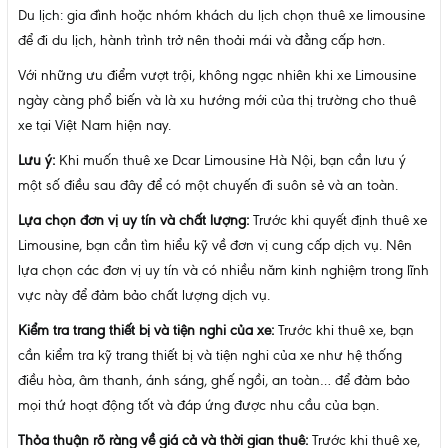
Du lịch: gia đình hoặc nhóm khách du lịch chọn thuê xe limousine
để đi du lịch, hành trình trở nên thoải mái và đẳng cấp hơn.
Với những ưu điểm vượt trội, không ngạc nhiên khi xe Limousine
ngày càng phổ biến và là xu hướng mới của thị trường cho thuê
xe tại Việt Nam hiện nay.
Lưu ý:
Khi muốn thuê xe Dcar Limousine Hà Nội, bạn cần lưu ý
một số điều sau đây để có một chuyến đi suôn sẻ và an toàn.
Lựa chọn đơn vị uy tín và chất lượng:
Trước khi quyết định thuê xe
Limousine, bạn cần tìm hiểu kỹ về đơn vị cung cấp dịch vụ. Nên
lựa chọn các đơn vị uy tín và có nhiều năm kinh nghiệm trong lĩnh
vực này để đảm bảo chất lượng dịch vụ.
Kiểm tra trang thiết bị và tiện nghi của xe:
Trước khi thuê xe, bạn
cần kiểm tra kỹ trang thiết bị và tiện nghi của xe như hệ thống
điều hòa, âm thanh, ánh sáng, ghế ngồi, an toàn… để đảm bảo
mọi thứ hoạt động tốt và đáp ứng được nhu cầu của bạn.
Thỏa thuận rõ ràng về giá cả và thời gian thuê:
Trước khi thuê xe,