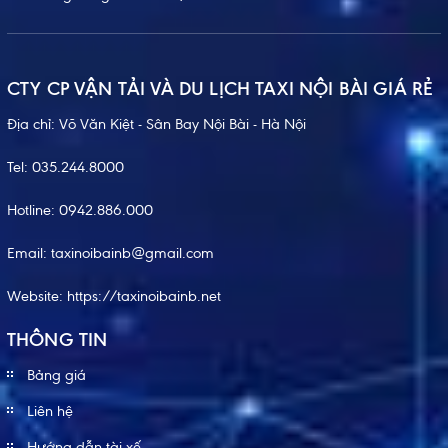
CTY CP VẬN TẢI VÀ DU LỊCH TAXI NỘI BÀI GIÁ RẺ
Địa chỉ: Võ Văn Kiệt - Sân Bay Nội Bài - Hà Nội
Tel:
035.244.8000
Hotline:
0942.886.000
Email:
taxinoibainb@gmail.com
Website:
https://taxinoibainb.net
THÔNG TIN
Bảng giá
Liên hệ
Hướng dẫn tài xế