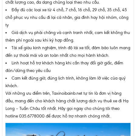
chất lượng cao, đa dạng chủng loại theo nhu cầu.
Đầy đủ các loại xe từ 4 chỗ, 7 chỗ, 16 chỗ, 29 chỗ, 35 chỗ, 45
chỗ phục vụ nhu cầu đi lại cá nhân, gia đình hay hội nhóm, công
ty
Giá dịch vụ phải chăng và cạnh tranh nhất, cam kết không thu
thêm phí ngoài sau khi ký hợp đồng.
Tài xế giàu kinh nghiệm, trình độ lái xe tốt, đảm bảo luôn mang
đến sự thoải mái và an toàn nhất cho mọi hành khách.
Linh hoạt hỗ trợ khách hàng khi cần thay đổi giờ giấc, điểm
đón/dừng theo yêu cầu
Cam kết đúng giờ, đúng lịch trình, không làm lỡ việc của quý
khách.
Với những ưu điểm trên, Taxinoibainb.net tự tin là đơn vị hàng
đầu, mang đến cho khách hàng chất lượng dịch vụ
thuê xe đi Hạ
Long – Tuần Châu
tốt nhất. Hãy gọi ngay cho chúng tôi theo
hotline 035.6778000 để được hỗ trợ nhanh chóng nhất.