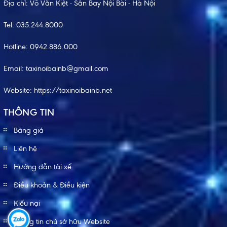
Địa chỉ: Võ Văn Kiệt - Sân Bay Nội Bài - Hà Nội
Tel:
035.244.8000
Hotline:
0942.886.000
Email:
taxinoibainb@gmail.com
Website:
https://taxinoibainb.net
THÔNG TIN
Bảng giá
Liên hệ
Hướng dẫn tài xế
Điều khoản & Điều kiện
Kiếu nại
Thông tin chủ sở hữu Website