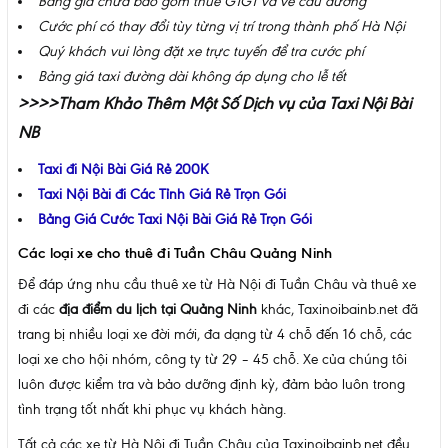
Bảng giá chưa bao gồm thuế GTGT và vé cầu đường
Cước phí có thay đổi tùy từng vị trí trong thành phố Hà Nội
Quý khách vui lòng đặt xe trực tuyến để tra cước phí
Bảng giá taxi đường dài không áp dụng cho lễ tết
>>>>Tham Khảo Thêm Một Số Dịch vụ của Taxi Nội Bài
NB
Taxi đi Nội Bài Giá Rẻ 200K
Taxi Nội Bài đi Các Tỉnh Giá Rẻ Trọn Gói
Bảng Giá Cước Taxi Nội Bài Giá Rẻ Trọn Gói
Các loại xe cho thuê đi Tuần Châu Quảng Ninh
Để đáp ứng nhu cầu thuê xe từ Hà Nội đi Tuần Châu và thuê xe
đi các
địa điểm du lịch tại Quảng Ninh
khác, Taxinoibainb.net đã
trang bị nhiều loại xe đời mới, đa dạng từ 4 chỗ đến 16 chỗ, các
loại xe cho hội nhóm, công ty từ 29 – 45 chỗ. Xe của chúng tôi
luôn được kiểm tra và bảo dưỡng định kỳ, đảm bảo luôn trong
tình trạng tốt nhất khi phục vụ khách hàng.
Tất cả các xe từ Hà Nội đi Tuần Châu của Taxinoibainb.net đều