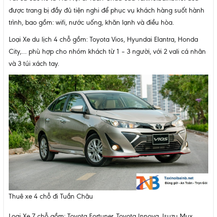
được trang bị đầy đủ tiện nghi để phục vụ khách hàng suốt hành
trình, bao gồm: wifi, nước uống, khăn lạnh và điều hòa.
Loại Xe du lịch 4 chỗ gồm: Toyota Vios, Hyundai Elantra, Honda
City,… phù hợp cho nhóm khách từ 1 – 3 người, với 2 vali cá nhân
và 3 túi xách tay.
Thuê xe 4 chỗ đi Tuần Châu
Loại Xe 7 chỗ gồm: Toyota Fortuner, Toyota Innova, Isuzu Mux,….