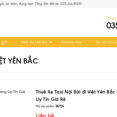
 gói, an toàn, đúng hẹn. Tổng đài đặt xe: 035.244.8000
Tổng 
03
 giá
Dịch Vụ Nội Bài
Khuyến mại
Tin tức Du Lị
IỆT YÊN BẮC
Thuê Xe Taxi Nội Bài đi Việt Yên Bắc
Uy Tín Giá Rẻ
Mã sản phẩm:
TA7724
Liên hệ