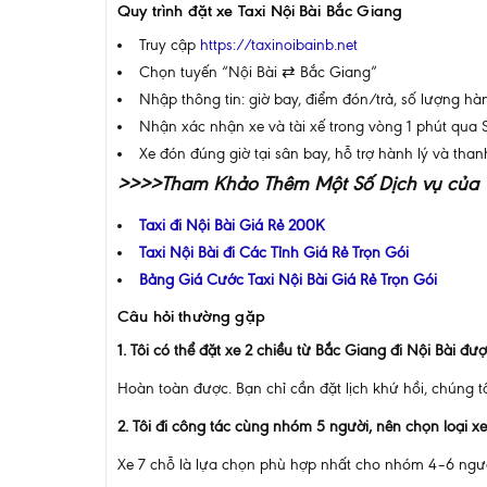
Quy trình đặt xe Taxi Nội Bài Bắc Giang
Truy cập
https://taxinoibainb.net
Chọn tuyến “Nội Bài ⇄ Bắc Giang”
Nhập thông tin: giờ bay, điểm đón/trả, số lượng h
Nhận xác nhận xe và tài xế trong vòng 1 phút qua
Xe đón đúng giờ tại sân bay, hỗ trợ hành lý và than
>>>>Tham Khảo Thêm Một Số Dịch vụ của T
Taxi đi Nội Bài Giá Rẻ 200K
Taxi Nội Bài đi Các Tỉnh Giá Rẻ Trọn Gói
Bảng Giá Cước Taxi Nội Bài Giá Rẻ Trọn Gói
Câu hỏi thường gặp
1. Tôi có thể đặt xe 2 chiều từ Bắc Giang đi Nội Bài đư
Hoàn toàn được. Bạn chỉ cần đặt lịch khứ hồi, chúng tô
2. Tôi đi công tác cùng nhóm 5 người, nên chọn loại x
Xe 7 chỗ là lựa chọn phù hợp nhất cho nhóm 4–6 người