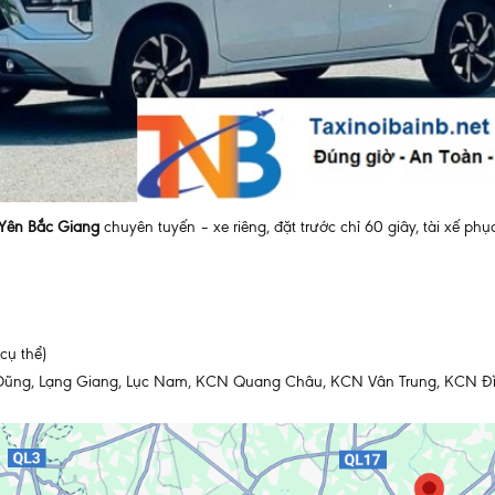
t Yên Bắc Giang
chuyên tuyến – xe riêng, đặt trước chỉ 60 giây, tài xế ph
cụ thể)
ên Dũng, Lạng Giang, Lục Nam, KCN Quang Châu, KCN Vân Trung, KCN 