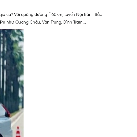
 giá cả? Với quãng đường ~60km, tuyến Nội Bài – Bắc
 điểm như Quang Châu, Vân Trung, Đình Trám…