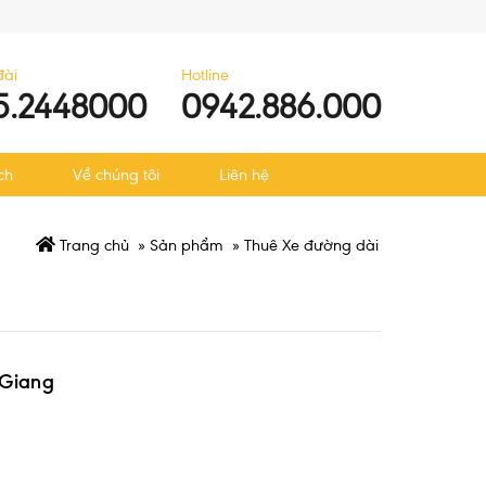
đài
Hotline
5.2448000
0942.886.000
ch
Về chúng tôi
Liên hệ
Trang chủ
»
Sản phẩm
»
Thuê Xe đường dài
 Giang