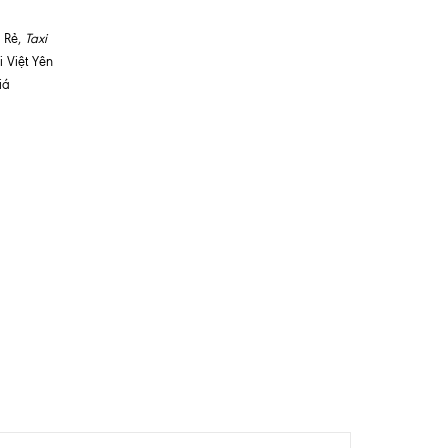
á Rẻ,
Taxi
i Việt Yên
iá