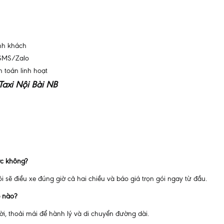
ành khách
 SMS/Zalo
h toán linh hoạt
axi Nội Bài NB
ợc không?
i sẽ điều xe đúng giờ cả hai chiều và báo giá trọn gói ngay từ đầu.
e nào?
, thoải mái để hành lý và di chuyển đường dài.