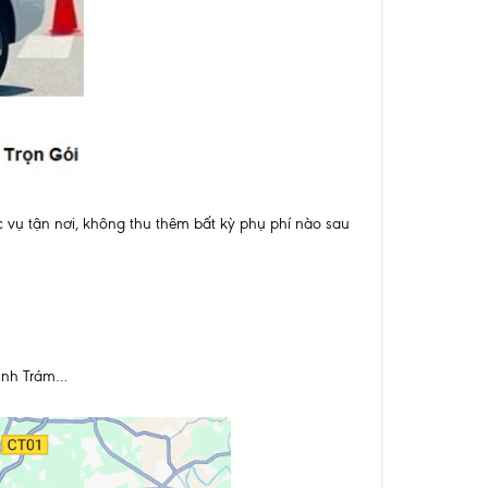
ục vụ tận nơi, không thu thêm bất kỳ phụ phí nào sau
Đình Trám…